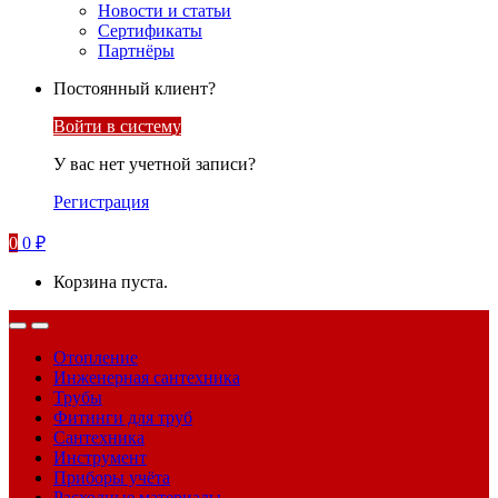
Новости и статьи
Сертификаты
Партнёры
Постоянный клиент?
Войти в систему
У вас нет учетной записи?
Регистрация
0
0
₽
Корзина пуста.
Отопление
Инженерная сантехника
Трубы
Фитинги для труб
Сантехника
Инструмент
Приборы учёта
Расходные материалы