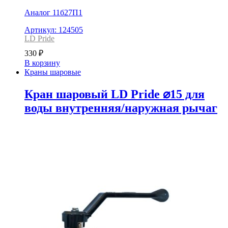
Аналог 11б27П1
Артикул: 124505
LD Pride
330
₽
В корзину
Краны шаровые
Кран шаровый LD Pride ⌀15 для
воды внутренняя/наружная рычаг