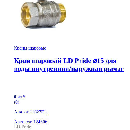
Краны шаровые
Кран шаровый LD Pride ⌀15 для
воды внутренняя/наружная рычаг
0
из 5
(0)
Аналог 11б27П1
Артикул: 124506
LD Pride