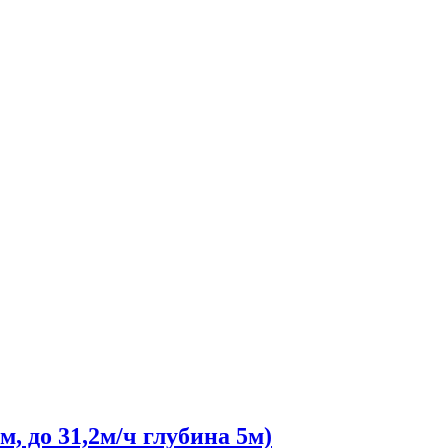
 до 31,2м/ч глубина 5м)