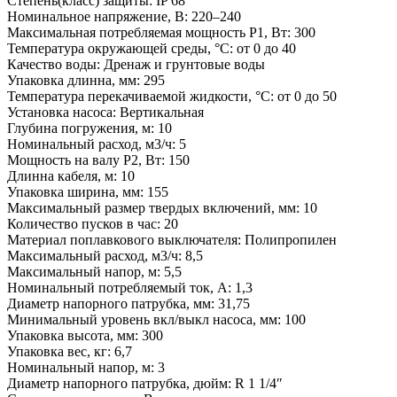
Степень(класс) защиты: IP 68
Номинальное напряжение, В: 220–240
Максимальная потребляемая мощность Р1, Вт: 300
Температура окружающей среды, °C: от 0 до 40
Качество воды: Дренаж и грунтовые воды
Упаковка длинна, мм: 295
Температура перекачиваемой жидкости, °C: от 0 до 50
Установка насоса: Вертикальная
Глубина погружения, м: 10
Номинальный расход, м3/ч: 5
Мощность на валу Р2, Вт: 150
Длинна кабеля, м: 10
Упаковка ширина, мм: 155
Максимальный размер твердых включений, мм: 10
Количество пусков в час: 20
Материал поплавкового выключателя: Полипропилен
Максимальный расход, м3/ч: 8,5
Максимальный напор, м: 5,5
Номинальный потребляемый ток, А: 1,3
Диаметр напорного патрубка, мм: 31,75
Минимальный уровень вкл/выкл насоса, мм: 100
Упаковка высота, мм: 300
Упаковка вес, кг: 6,7
Номинальный напор, м: 3
Диаметр напорного патрубка, дюйм: R 1 1/4″