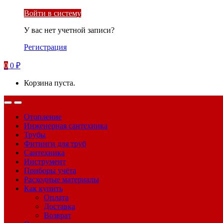
Войти в систему
У вас нет учетной записи?
Регистрация
0
0
₽
Корзина пуста.
Отопление
Инженерная сантехника
Трубы
Фитинги для труб
Сантехника
Инструмент
Приборы учёта
Расходные материалы
Как купить
Оплата
Доставка
Возврат