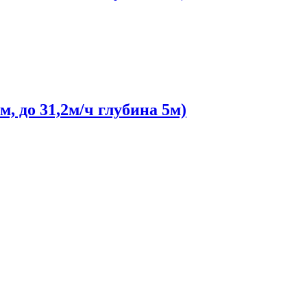
 до 31,2м/ч глубина 5м)