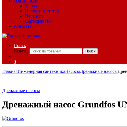
О компании
Услуги
Новости и статьи
Партнёры
Сертификаты
Контакты
Поиск
Искать:
Поиск
0
Главная
Инженерная сантехника
Насосы
Дренажные насосы
Дрен
Дренажные насосы
Дренажный насос Grundfos U