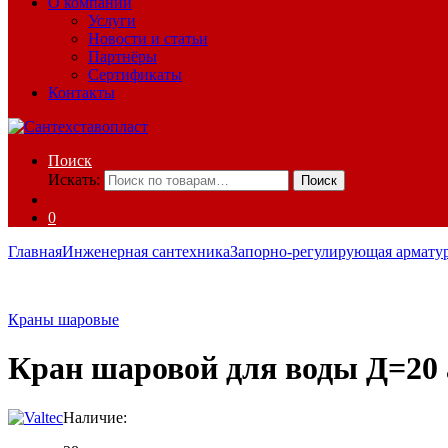
О компании
Услуги
Новости и статьи
Партнёры
Сертификаты
Контакты
Поиск
Искать:
Поиск
0
Главная
Инженерная сантехника
Запорно-регулирующая армату
Краны шаровые
Кран шаровой для воды Д=20 а
Наличие: