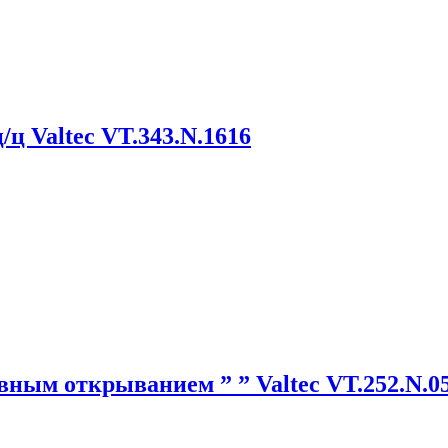
ц Valtec VT.343.N.1616
авным открыванием ” ” Valtec VT.252.N.0