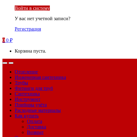
Войти в систему
У вас нет учетной записи?
Регистрация
0
0
₽
Корзина пуста.
Отопление
Инженерная сантехника
Трубы
Фитинги для труб
Сантехника
Инструмент
Приборы учёта
Расходные материалы
Как купить
Оплата
Доставка
Возврат