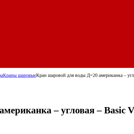
ра
Краны шаровые
Кран шаровой для воды Д=20 американка – угло
мериканка – угловая – Basic Va