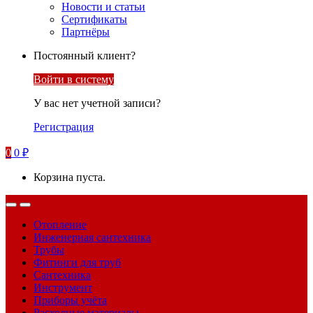
Новости и статьи
Сертификаты
Партнёры
Постоянный клиент?
Войти в систему
У вас нет учетной записи?
Регистрация
0
0
₽
Корзина пуста.
Отопление
Инженерная сантехника
Трубы
Фитинги для труб
Сантехника
Инструмент
Приборы учёта
Расходные материалы