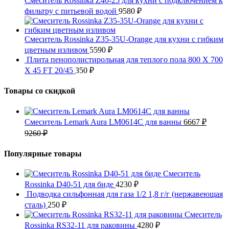
Смеситель Rossinka Z40-25 для кухни с подключением к
фильтру с питьевой водой
9580
₽
Смеситель Rossinka Z35-35U-Orange для кухни с гибким
цветным изливом
5590
₽
Плита пенополистирольная для теплого пола 800 X 700
X 45 FT 20/45
350
₽
Товары со скидкой
Смеситель Lemark Aura LM0614C для ванны
6667
₽
9260
₽
Популярные товары
Смеситель
Rossinka D40-51 для биде
4230
₽
Подводка сильфонная для газа 1/2 1,8 г/г (нержавеющая
сталь)
250
₽
Смеситель
Rossinka RS32-11 для раковины
4280
₽