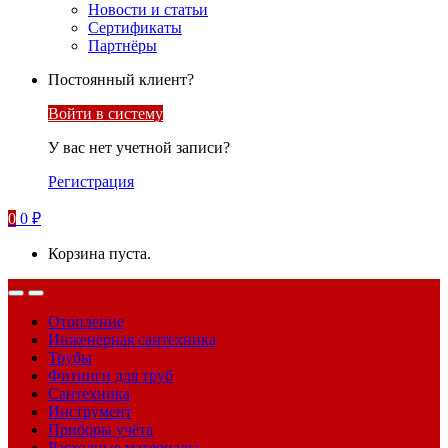
Новости и статьи
Сертификаты
Партнёры
Постоянный клиент?
Войти в систему
У вас нет учетной записи?
Регистрация
0
0
₽
Корзина пуста.
Отопление
Инженерная сантехника
Трубы
Фитинги для труб
Сантехника
Инструмент
Приборы учёта
Расходные материалы