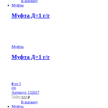
В корзину
Муфты
Муфта Д=1 г/г
Муфты
Муфта Д=1 г/г
0
из 5
(0)
Артикул: 132027
Valtec
322
₽
В корзину
Муфты