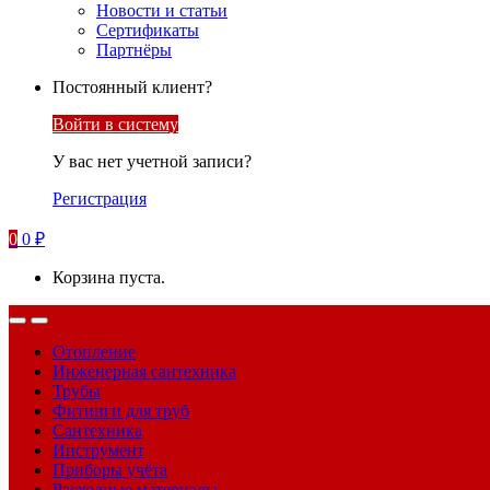
Новости и статьи
Сертификаты
Партнёры
Постоянный клиент?
Войти в систему
У вас нет учетной записи?
Регистрация
0
0
₽
Корзина пуста.
Отопление
Инженерная сантехника
Трубы
Фитинги для труб
Сантехника
Инструмент
Приборы учёта
Расходные материалы