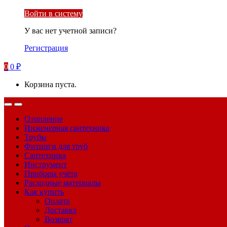
Войти в систему
У вас нет учетной записи?
Регистрация
0
0
₽
Корзина пуста.
Отопление
Инженерная сантехника
Трубы
Фитинги для труб
Сантехника
Инструмент
Приборы учёта
Расходные материалы
Как купить
Оплата
Доставка
Возврат