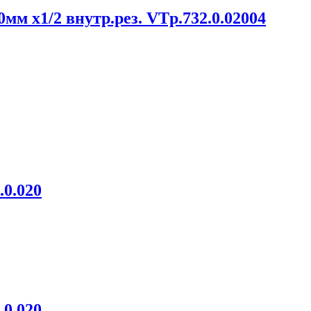
м х1/2 внутр.рез. VTp.732.0.02004
0.020
0.020