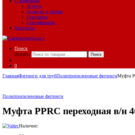
О компании
Услуги
Новости и статьи
Партнёры
Сертификаты
Контакты
Поиск
Искать:
Поиск
0
Главная
Фитинги для труб
Полипропиленовые фитинги
Муфта P
Полипропиленовые фитинги
Муфта PPRC переходная в/н 4
Наличие: