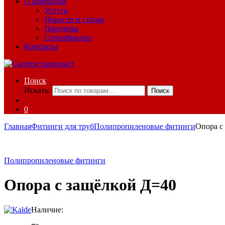
О компании
Услуги
Новости и статьи
Партнёры
Сертификаты
Контакты
Поиск
Искать:
Поиск
0
Главная
Фитинги для труб
Полипропиленовые фитинги
Опора с
Полипропиленовые фитинги
Опора с защёлкой Д=40
Наличие: