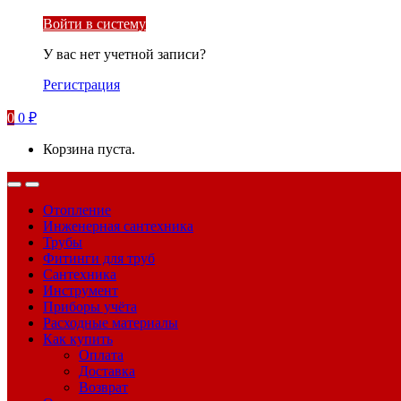
Войти в систему
У вас нет учетной записи?
Регистрация
0
0
₽
Корзина пуста.
Отопление
Инженерная сантехника
Трубы
Фитинги для труб
Сантехника
Инструмент
Приборы учёта
Расходные материалы
Как купить
Оплата
Доставка
Возврат