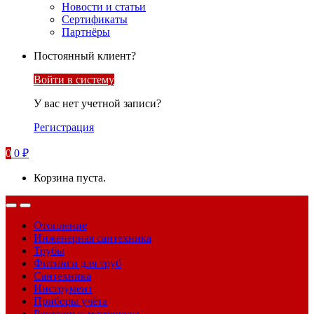
Новости и статьи
Сертификаты
Партнёры
Постоянный клиент?
Войти в систему
У вас нет учетной записи?
Регистрация
0
0
₽
Корзина пуста.
Отопление
Инженерная сантехника
Трубы
Фитинги для труб
Сантехника
Инструмент
Приборы учёта
Расходные материалы