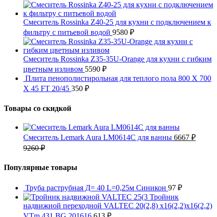
Смеситель Rossinka Z40-25 для кухни с подключением к
фильтру с питьевой водой
9580
₽
Смеситель Rossinka Z35-35U-Orange для кухни с гибким
цветным изливом
5590
₽
Плита пенополистирольная для теплого пола 800 X 700
X 45 FT 20/45
350
₽
Товары со скидкой
Смеситель Lemark Aura LM0614C для ванны
6667
₽
9260
₽
Популярные товары
Труба раструбная Д= 40 L=0,25м Синикон
97
₽
Тройник
надвижной переходной VALTEC 20(2,8) х16(2,2)х16(2,2)
VTm.431.BG.201616
613
₽