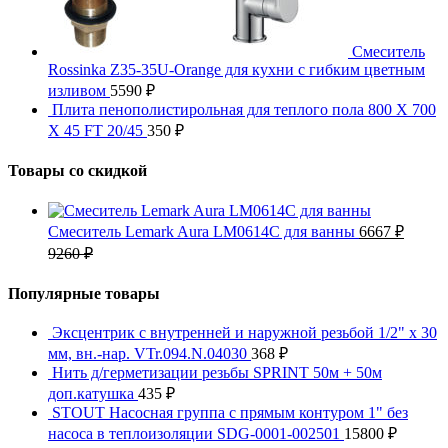
Смеситель
Rossinka Z35-35U-Orange для кухни с гибким цветным
изливом
5590
₽
Плита пенополистирольная для теплого пола 800 X 700
X 45 FT 20/45
350
₽
Товары со скидкой
Смеситель Lemark Aura LM0614C для ванны
6667
₽
9260
₽
Популярные товары
Эксцентрик с внутренней и наружной резьбой 1/2" x 30
мм, вн.-нар. VTr.094.N.04030
368
₽
Нить д/герметизации резьбы SPRINT 50м + 50м
доп.катушка
435
₽
STOUT Насосная группа с прямым контуром 1" без
насоса в теплоизоляции SDG-0001-002501
15800
₽