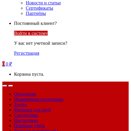
Новости и статьи
Сертификаты
Партнёры
Постоянный клиент?
Войти в систему
У вас нет учетной записи?
Регистрация
0
0
₽
Корзина пуста.
Отопление
Инженерная сантехника
Трубы
Фитинги для труб
Сантехника
Инструмент
Приборы учёта
Расходные материалы