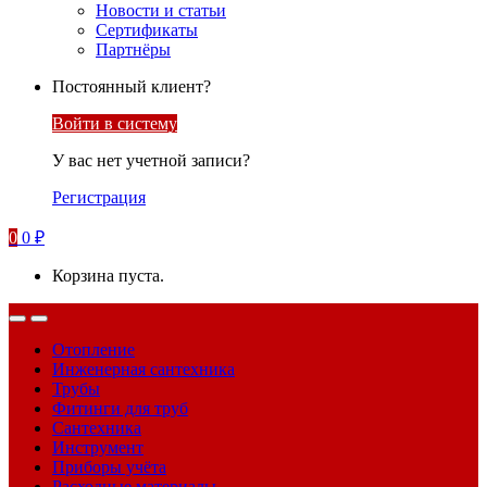
Новости и статьи
Сертификаты
Партнёры
Постоянный клиент?
Войти в систему
У вас нет учетной записи?
Регистрация
0
0
₽
Корзина пуста.
Отопление
Инженерная сантехника
Трубы
Фитинги для труб
Сантехника
Инструмент
Приборы учёта
Расходные материалы