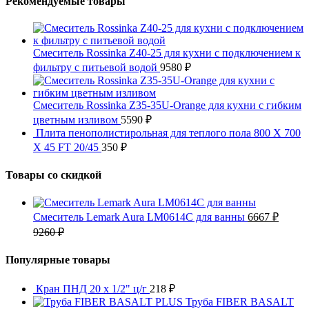
Рекомендуемые товары
Смеситель Rossinka Z40-25 для кухни с подключением к
фильтру с питьевой водой
9580
₽
Смеситель Rossinka Z35-35U-Orange для кухни с гибким
цветным изливом
5590
₽
Плита пенополистирольная для теплого пола 800 X 700
X 45 FT 20/45
350
₽
Товары со скидкой
Смеситель Lemark Aura LM0614C для ванны
6667
₽
9260
₽
Популярные товары
Кран ПНД 20 x 1/2" ц/г
218
₽
Труба FIBER BASALT