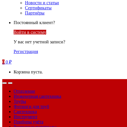
Новости и статьи
Сертификаты
Партнёры
Постоянный клиент?
Войти в систему
У вас нет учетной записи?
Регистрация
0
0
₽
Корзина пуста.
Отопление
Инженерная сантехника
Трубы
Фитинги для труб
Сантехника
Инструмент
Приборы учёта
Расходные материалы