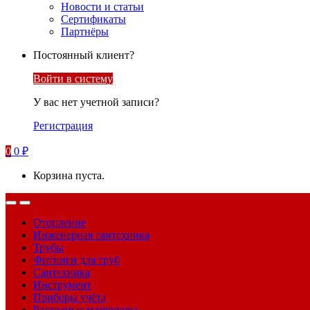
Новости и статьи
Сертификаты
Партнёры
Постоянный клиент?
Войти в систему
У вас нет учетной записи?
Регистрация
0
0
₽
Корзина пуста.
Отопление
Инженерная сантехника
Трубы
Фитинги для труб
Сантехника
Инструмент
Приборы учёта
Расходные материалы