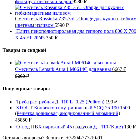
фильтру с питьевой водой
9580
₽
Смеситель Rossinka Z35-35U-Orange для кухни с гибким
цветным изливом
5590
₽
Плита пенополистирольная для теплого пола 800 X 700
X 45 FT 20/45
350
₽
Товары со скидкой
Смеситель Lemark Aura LM0614C для ванны
6667
₽
9260
₽
Популярные товары
Труба раструбная Д=110 L=0,25 (Politron)
199
₽
STOUT Конвектор внутрипольный SCQ 75.190.1500
(Решётка роликовая, анодированный алюминий)
45850
₽
Отвод ПВХ наружный 45 градусов Д =110 (Kacz)
130
₽
Остались вопросы? Звоните!
+7-904-777-10-01