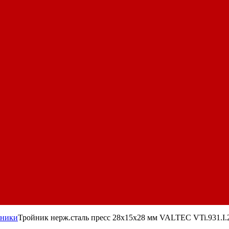
йники
Тройник нерж.сталь пресс 28х15х28 мм VALTEC VTi.931.I.