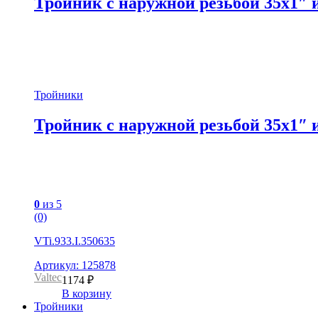
Тройник c наружной резьбой 35х1″ 
Тройники
Тройник c наружной резьбой 35х1″ 
0
из 5
(0)
VTi.933.I.350635
Артикул: 125878
Valtec
1174
₽
В корзину
Тройники