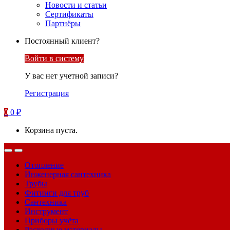
Новости и статьи
Сертификаты
Партнёры
Постоянный клиент?
Войти в систему
У вас нет учетной записи?
Регистрация
0
0
₽
Корзина пуста.
Отопление
Инженерная сантехника
Трубы
Фитинги для труб
Сантехника
Инструмент
Приборы учёта
Расходные материалы