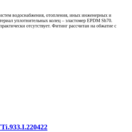
 систем водоснабжения, отопления, иных инженерных и
Материал уплотнительных колец – эластомер EPDM Sh70.
рактически отсутствует. Фитинг рассчитан на обжатие с
i.933.I.220422