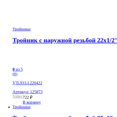
Тройники
Тройник c наружной резьбой 22х1/2
0
из 5
(0)
VTi.933.I.220422
Артикул: 125873
Valtec
722
₽
В корзину
Тройники