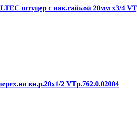
TEC штуцер с нак.гайкой 20мм х3/4 VTp
рех.на вн.р.20х1/2 VTp.762.0.02004