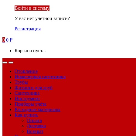
Войти в систему
У вас нет учетной записи?
Регистрация
0
0
₽
Корзина пуста.
Отопление
Инженерная сантехника
Трубы
Фитинги для труб
Сантехника
Инструмент
Приборы учёта
Расходные материалы
Как купить
Оплата
Доставка
Возврат