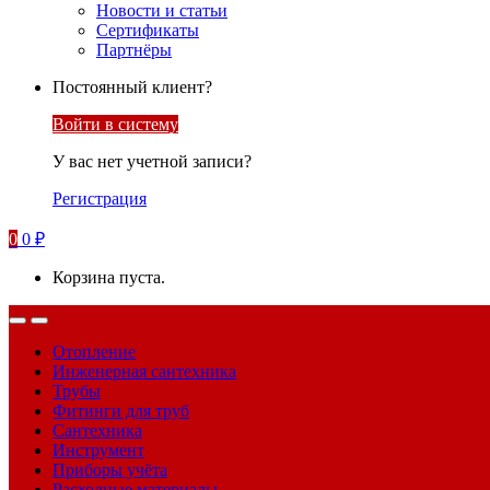
Новости и статьи
Сертификаты
Партнёры
Постоянный клиент?
Войти в систему
У вас нет учетной записи?
Регистрация
0
0
₽
Корзина пуста.
Отопление
Инженерная сантехника
Трубы
Фитинги для труб
Сантехника
Инструмент
Приборы учёта
Расходные материалы