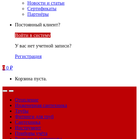
Новости и статьи
Сертификаты
Партнёры
Постоянный клиент?
Войти в систему
У вас нет учетной записи?
Регистрация
0
0
₽
Корзина пуста.
Отопление
Инженерная сантехника
Трубы
Фитинги для труб
Сантехника
Инструмент
Приборы учёта
Расходные материалы