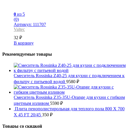
0
из 5
(0)
Артикул: 111707
Valtec
32
₽
В корзину
Рекомендуемые товары
Смеситель Rossinka Z40-25 для кухни с подключением к
фильтру с питьевой водой
9580
₽
Смеситель Rossinka Z35-35U-Orange для кухни с гибким
цветным изливом
5590
₽
Плита пенополистирольная для теплого пола 800 X 700
X 45 FT 20/45
350
₽
Товары со скидкой