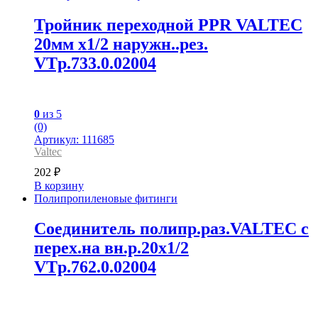
Тройник переходной PPR VALTEC
20мм х1/2 наружн..рез.
VTp.733.0.02004
0
из 5
(0)
Артикул: 111685
Valtec
202
₽
В корзину
Полипропиленовые фитинги
Соединитель полипр.раз.VALTEC с
перех.на вн.р.20х1/2
VTp.762.0.02004