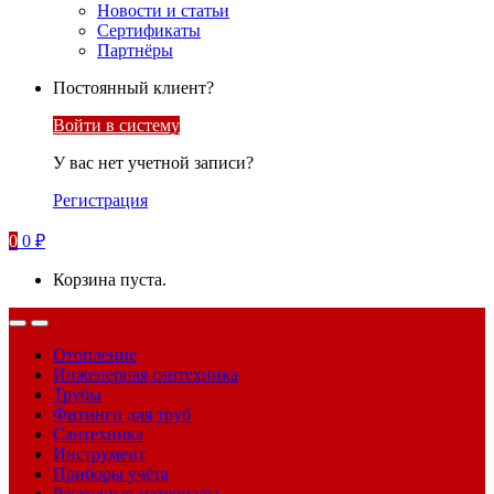
Новости и статьи
Сертификаты
Партнёры
Постоянный клиент?
Войти в систему
У вас нет учетной записи?
Регистрация
0
0
₽
Корзина пуста.
Отопление
Инженерная сантехника
Трубы
Фитинги для труб
Сантехника
Инструмент
Приборы учёта
Расходные материалы