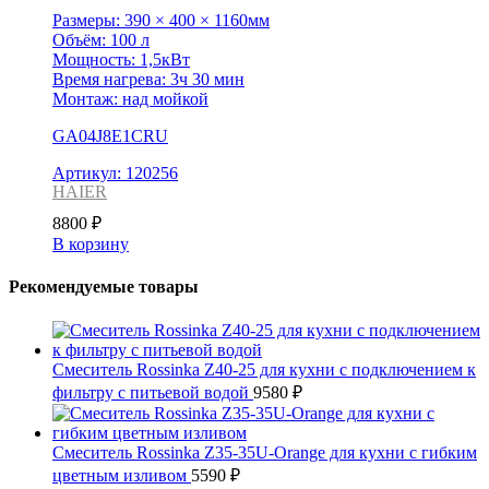
Размеры: 390 × 400 × 1160мм
Объём: 100 л
Мощность: 1,5кВт
Время нагрева: 3ч 30 мин
Монтаж: над мойкой
GA04J8E1CRU
Артикул: 120256
HAIER
8800
₽
В корзину
Рекомендуемые товары
Смеситель Rossinka Z40-25 для кухни с подключением к
фильтру с питьевой водой
9580
₽
Смеситель Rossinka Z35-35U-Orange для кухни с гибким
цветным изливом
5590
₽