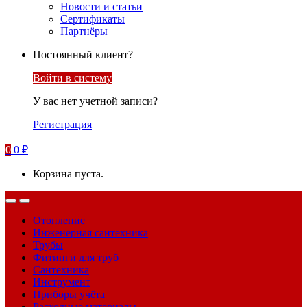
Новости и статьи
Сертификаты
Партнёры
Постоянный клиент?
Войти в систему
У вас нет учетной записи?
Регистрация
0
0
₽
Корзина пуста.
Отопление
Инженерная сантехника
Трубы
Фитинги для труб
Сантехника
Инструмент
Приборы учёта
Расходные материалы