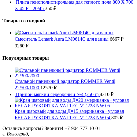
Плита пенополистирольная для теплого пола 800 X 700
X 45 FT 20/45
350
₽
Товары со скидкой
Смеситель Lemark Aura LM0614C для ванны
6667
₽
9260
₽
Популярные товары
Стальной панельный радиатор ROMMER Ventil
22/500/1000
12570
₽
Припой мягкий серебряный №4 (250 г)
4310
₽
Кран шаровый для воды Д=15 американка - угловая
БЕЛАЯ РУКОЯТКА VALTEC VT.228.NW.04
805
₽
Остались вопросы? Звоните!
+7-904-777-10-01
г. Волгоград,