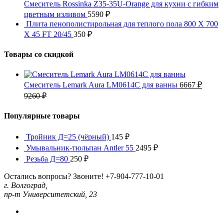
Смеситель Rossinka Z35-35U-Orange для кухни с гибким
цветным изливом
5590
₽
Плита пенополистирольная для теплого пола 800 X 700
X 45 FT 20/45
350
₽
Товары со скидкой
Смеситель Lemark Aura LM0614C для ванны
6667
₽
9260
₽
Популярные товары
Тройник Д=25 (чёрный)
145
₽
Умывальник-тюльпан Antler 55
2495
₽
Резьба Д=80
250
₽
Остались вопросы? Звоните!
+7-904-777-10-01
г. Волгоград,
пр-т Университетский, 23