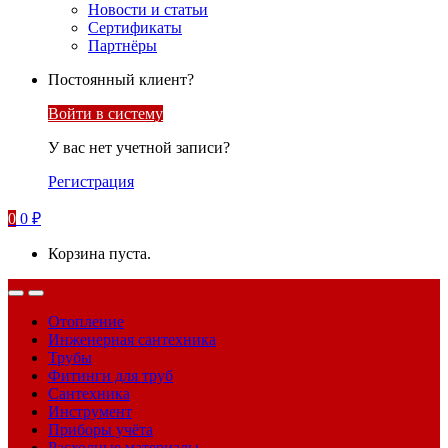
Новости и статьи
Сертификаты
Партнёры
Постоянный клиент?
Войти в систему
У вас нет учетной записи?
Регистрация
0
0
₽
Корзина пуста.
Отопление
Инженерная сантехника
Трубы
Фитинги для труб
Сантехника
Инструмент
Приборы учёта
Расходные материалы