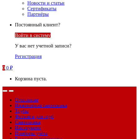
Новости и статьи
Сертификаты
Партнёры
Постоянный клиент?
Войти в систему
У вас нет учетной записи?
Регистрация
0
0
₽
Корзина пуста.
Отопление
Инженерная сантехника
Трубы
Фитинги для труб
Сантехника
Инструмент
Приборы учёта
Расходные материалы