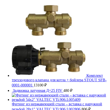
Комплект
трехходового клапана для котла + бойлера STOUT SFB-
0001-000001
13100
₽
Задвижка латунная Д=25 FIV
480
₽
Фитинг из нержавеющей стали – вставка с наружной
резьбой 28х1" VALTEC VTi.906.I.002806
806
₽