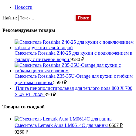
Новости
Найти:
Рекомендуемые товары
Смеситель Rossinka Z40-25 для кухни с подключением к
фильтру с питьевой водой
9580
₽
Смеситель Rossinka Z35-35U-Orange для кухни с гибким
цветным изливом
5590
₽
Плита пенополистирольная для теплого пола 800 X 700
X 45 FT 20/45
350
₽
Товары со скидкой
Смеситель Lemark Aura LM0614C для ванны
6667
₽
9260
₽