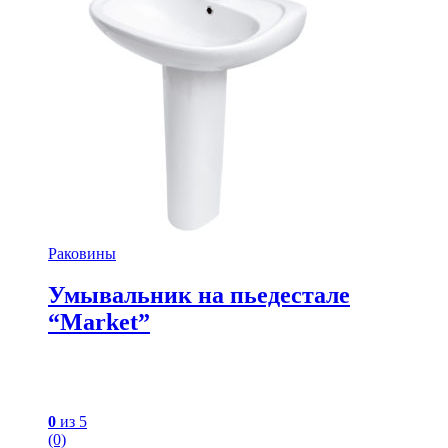
Раковины
Умывальник на пьедестале
“Market”
0
из 5
(0)