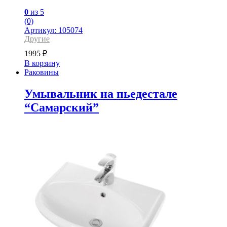
0
из 5
(0)
Артикул: 105074
Другие
1995
₽
В корзину
Раковины
Умывальник на пьедестале
“Самарский”