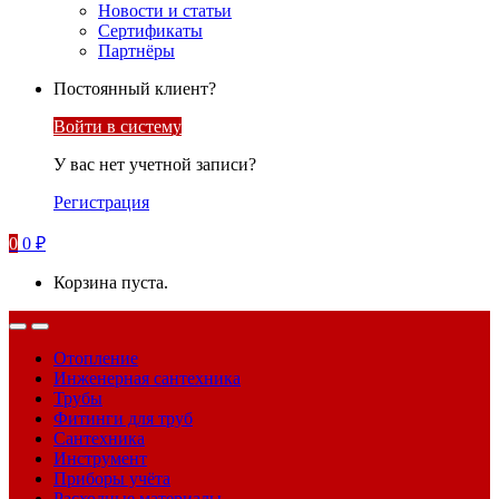
Новости и статьи
Сертификаты
Партнёры
Постоянный клиент?
Войти в систему
У вас нет учетной записи?
Регистрация
0
0
₽
Корзина пуста.
Отопление
Инженерная сантехника
Трубы
Фитинги для труб
Сантехника
Инструмент
Приборы учёта
Расходные материалы