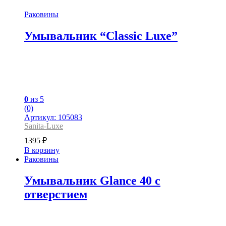
Раковины
Умывальник “Classic Luxe”
0
из 5
(0)
Артикул: 105083
Sanita-Luxe
1395
₽
В корзину
Раковины
Умывальник Glance 40 с
отверстием