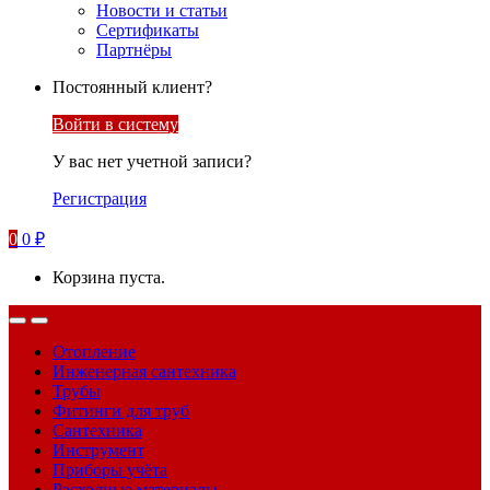
Новости и статьи
Сертификаты
Партнёры
Постоянный клиент?
Войти в систему
У вас нет учетной записи?
Регистрация
0
0
₽
Корзина пуста.
Отопление
Инженерная сантехника
Трубы
Фитинги для труб
Сантехника
Инструмент
Приборы учёта
Расходные материалы