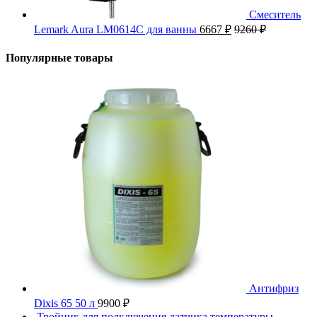
Смеситель
Lemark Aura LM0614C для ванны
6667
₽
9260
₽
Популярные товары
Антифриз
Dixis 65 50 л
9900
₽
Тройник для подключения датчика температуры