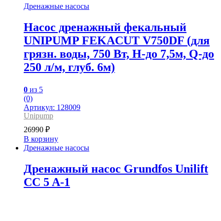
Дренажные насосы
Насос дренажный фекальный
UNIPUMP FEKACUT V750DF (для
грязн. воды, 750 Вт, H-до 7,5м, Q-до
250 л/м, глуб. 6м)
0
из 5
(0)
Артикул: 128009
Unipump
26990
₽
В корзину
Дренажные насосы
Дренажный насос Grundfos Unilift
CC 5 A-1