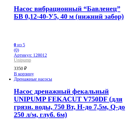
Насос вибрационный “Бавленец”
БВ 0,12-40-У5, 40 м (нижний забор)
0
из 5
(0)
Артикул: 128012
Unipump
3350
₽
В корзину
Дренажные насосы
Насос дренажный фекальный
UNIPUMP FEKACUT V750DF (для
грязн. воды, 750 Вт, H-до 7,5м, Q-до
250 л/м, глуб. 6м)