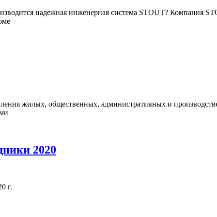
 производится надежная инженерная система STOUT? Компания S
оме
пления жилых, общественных, административных и производстве
ами
дники 2020
0 г.