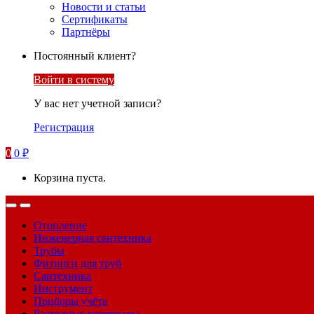
Новости и статьи
Сертификаты
Партнёры
Постоянный клиент?
Войти в систему
У вас нет учетной записи?
Регистрация
0
0
₽
Корзина пуста.
Отопление
Инженерная сантехника
Трубы
Фитинги для труб
Сантехника
Инструмент
Приборы учёта
Расходные материалы