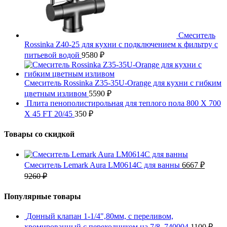
Смеситель
Rossinka Z40-25 для кухни с подключением к фильтру с
питьевой водой
9580
₽
Смеситель Rossinka Z35-35U-Orange для кухни с гибким
цветным изливом
5590
₽
Плита пенополистирольная для теплого пола 800 X 700
X 45 FT 20/45
350
₽
Товары со скидкой
Смеситель Lemark Aura LM0614C для ванны
6667
₽
9260
₽
Популярные товары
Донный клапан 1-1/4",80мм, с переливом,
хромированный с переходником на 7/8, 740004
1100
₽