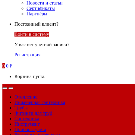
Новости и статьи
Сертификаты
Партнёры
Постоянный клиент?
Войти в систему
У вас нет учетной записи?
Регистрация
0
0
₽
Корзина пуста.
Отопление
Инженерная сантехника
Трубы
Фитинги для труб
Сантехника
Инструмент
Приборы учёта
Расходные материалы