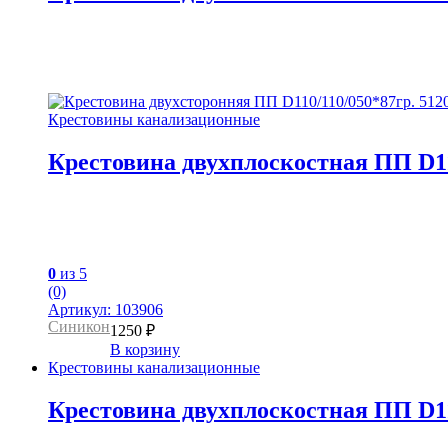
Крестовины канализационные
Крестовина двухплоскостная ПП D
0
из 5
(0)
Артикул: 103906
Синикон
1250
₽
В корзину
Крестовины канализационные
Крестовина двухплоскостная ПП D