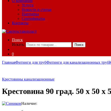
О компании
Услуги
Новости и статьи
Партнёры
Сертификаты
Контакты
Поиск
Искать:
Поиск
0
Главная
Фитинги для труб
Фитинги для канализационных труб
Крестовины канализационные
Крестовина 90 град. 50 х 50 х
Наличие: