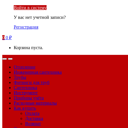
Войти в систему
У вас нет учетной записи?
Регистрация
0
0
₽
Корзина пуста.
Отопление
Инженерная сантехника
Трубы
Фитинги для труб
Сантехника
Инструмент
Приборы учёта
Расходные материалы
Как купить
Оплата
Доставка
Возврат