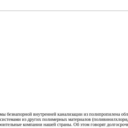
истемы безнапорной внутренней канализации из полипропилена 
 с системами из других полимерных материалов (поливинилхлор
ительные компании нашей страны. Об этом говорят долгосрочн