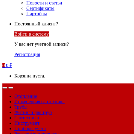
Новости и статьи
Сертификаты
Партнёры
Постоянный клиент?
Войти в систему
У вас нет учетной записи?
Регистрация
0
0
₽
Корзина пуста.
Отопление
Инженерная сантехника
Трубы
Фитинги для труб
Сантехника
Инструмент
Приборы учёта
Расходные материалы