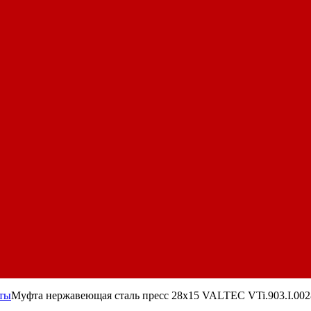
ты
Муфта нержавеющая сталь пресс 28х15 VALTEC VTi.903.I.002