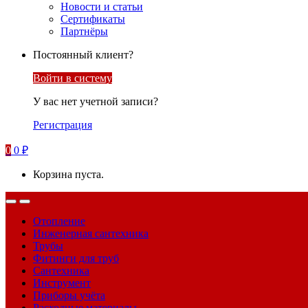
Новости и статьи
Сертификаты
Партнёры
Постоянный клиент?
Войти в систему
У вас нет учетной записи?
Регистрация
0
0
₽
Корзина пуста.
Отопление
Инженерная сантехника
Трубы
Фитинги для труб
Сантехника
Инструмент
Приборы учёта
Расходные материалы