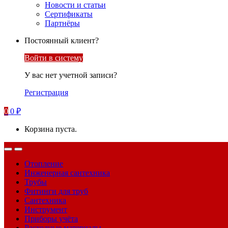
Новости и статьи
Сертификаты
Партнёры
Постоянный клиент?
Войти в систему
У вас нет учетной записи?
Регистрация
0
0
₽
Корзина пуста.
Отопление
Инженерная сантехника
Трубы
Фитинги для труб
Сантехника
Инструмент
Приборы учёта
Расходные материалы