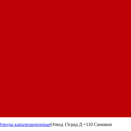
Отводы канализационные
Отвод 15град Д =110 Синикон