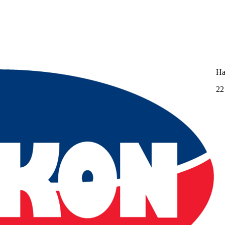
На
22