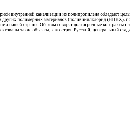
порной внутренней канализации из полипропилена обладают цел
и из других полимерных материалов (поливинилхлорид (НПВХ),
нии нашей страны. Об этом говорят долгосрочные контракты с
ованы такие объекты, как остров Русский, центральный стадио