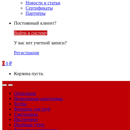
Новости и статьи
Сертификаты
Партнёры
Постоянный клиент?
Войти в систему
У вас нет учетной записи?
Регистрация
0
0
₽
Корзина пуста.
Отопление
Инженерная сантехника
Трубы
Фитинги для труб
Сантехника
Инструмент
Приборы учёта
Расходные материалы