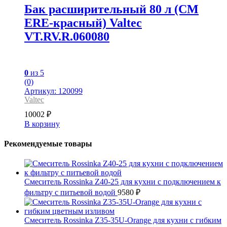
Бак расширительный 80 л (СМ
ЕRE-красный) Valtec
VT.RV.R.060080
0
из 5
(0)
Артикул: 120099
Valtec
10002
₽
В корзину
Рекомендуемые товары
Смеситель Rossinka Z40-25 для кухни с подключением к
фильтру с питьевой водой
9580
₽
Смеситель Rossinka Z35-35U-Orange для кухни с гибким