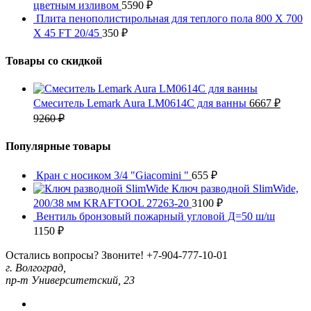
цветным изливом
5590
₽
Плита пенополистирольная для теплого пола 800 X 700
X 45 FT 20/45
350
₽
Товары со скидкой
Смеситель Lemark Aura LM0614C для ванны
6667
₽
9260
₽
Популярные товары
Кран с носиком 3/4 "Giacomini "
655
₽
Ключ разводной SlimWide,
200/38 мм KRAFTOOL 27263-20
3100
₽
Вентиль бронзовый пожарный угловой Д=50 ш/ш
1150
₽
Остались вопросы? Звоните!
+7-904-777-10-01
г. Волгоград,
пр-т Университетский, 23