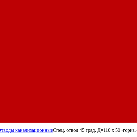
Отводы канализационные
Спец. отвод 45 град. Д=110 х 50 -гориз