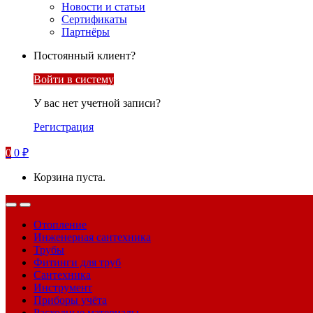
Новости и статьи
Сертификаты
Партнёры
Постоянный клиент?
Войти в систему
У вас нет учетной записи?
Регистрация
0
0
₽
Корзина пуста.
Отопление
Инженерная сантехника
Трубы
Фитинги для труб
Сантехника
Инструмент
Приборы учёта
Расходные материалы