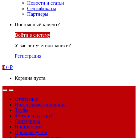
Новости и статьи
Сертификаты
Партнёры
Постоянный клиент?
Войти в систему
У вас нет учетной записи?
Регистрация
0
0
₽
Корзина пуста.
Отопление
Инженерная сантехника
Трубы
Фитинги для труб
Сантехника
Инструмент
Приборы учёта
Расходные материалы