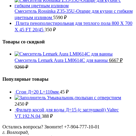
Смеситель Rossinka Z35-35U-Orange для кухни с гибким
цветным изливом
5590
₽
Плита пенополистирольная для теплого пола 800 X 700
X 45 FT 20/45
350
₽
Товары со скидкой
Смеситель Lemark Aura LM0614C для ванны
6667
₽
9260
₽
Популярные товары
Сгон Д=20 L=110мм
45
₽
Умывальник-тюльпан с отверстием
2450
₽
Фильтр косой для воды Д=15 (с заглушкой) Valtec
VT.192.N.04
388
₽
Остались вопросы? Звоните!
+7-904-777-10-01
г. Волгоград,