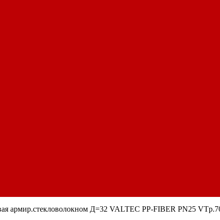
вая армир.стекловолокном Д=32 VALTEC PP-FIBER PN25 VTp.7