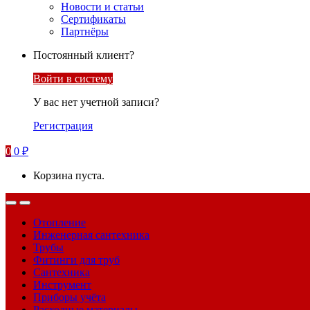
Новости и статьи
Сертификаты
Партнёры
Постоянный клиент?
Войти в систему
У вас нет учетной записи?
Регистрация
0
0
₽
Корзина пуста.
Отопление
Инженерная сантехника
Трубы
Фитинги для труб
Сантехника
Инструмент
Приборы учёта
Расходные материалы