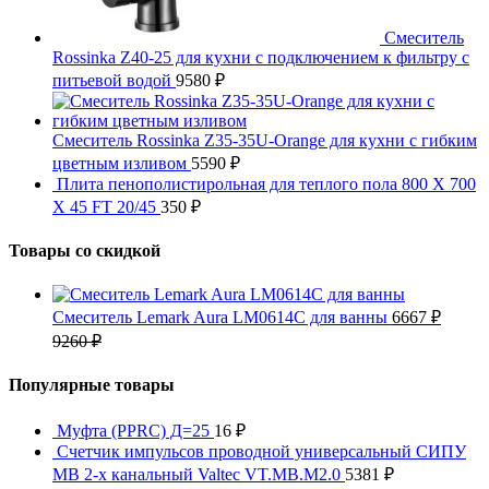
Смеситель
Rossinka Z40-25 для кухни с подключением к фильтру с
питьевой водой
9580
₽
Смеситель Rossinka Z35-35U-Orange для кухни с гибким
цветным изливом
5590
₽
Плита пенополистирольная для теплого пола 800 X 700
X 45 FT 20/45
350
₽
Товары со скидкой
Смеситель Lemark Aura LM0614C для ванны
6667
₽
9260
₽
Популярные товары
Муфта (PPRC) Д=25
16
₽
Счетчик импульсов проводной универсальный СИПУ
MB 2-х канальный Valtec VT.MB.M2.0
5381
₽