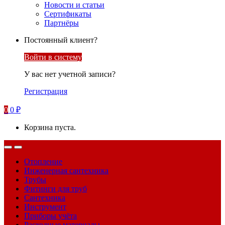
Новости и статьи
Сертификаты
Партнёры
Постоянный клиент?
Войти в систему
У вас нет учетной записи?
Регистрация
0
0
₽
Корзина пуста.
Отопление
Инженерная сантехника
Трубы
Фитинги для труб
Сантехника
Инструмент
Приборы учёта
Расходные материалы