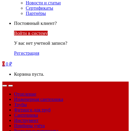
Новости и статьи
Сертификаты
Партнёры
Постоянный клиент?
Войти в систему
У вас нет учетной записи?
Регистрация
0
0
₽
Корзина пуста.
Отопление
Инженерная сантехника
Трубы
Фитинги для труб
Сантехника
Инструмент
Приборы учёта
Расходные материалы