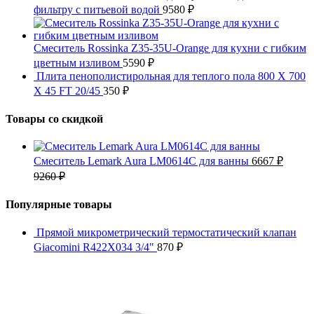
фильтру с питьевой водой
9580
₽
Смеситель Rossinka Z35-35U-Orange для кухни с гибким
цветным изливом
5590
₽
Плита пенополистирольная для теплого пола 800 X 700
X 45 FT 20/45
350
₽
Товары со скидкой
Смеситель Lemark Aura LM0614C для ванны
6667
₽
9260
₽
Популярные товары
Прямой микрометрический термостатический клапан
Giacomini R422X034 3/4"
870
₽