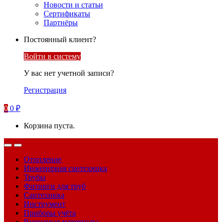
Новости и статьи
Сертификаты
Партнёры
Постоянный клиент?
Войти в систему
У вас нет учетной записи?
Регистрация
0
0
₽
Корзина пуста.
Отопление
Инженерная сантехника
Трубы
Фитинги для труб
Сантехника
Инструмент
Приборы учёта
Расходные материалы