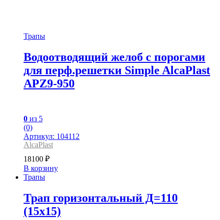
Трапы
Водоотводящий желоб с порогами
для перф.решетки Simple AlcaPlast
APZ9-950
0
из 5
(0)
Артикул: 104112
AlcaPlast
18100
₽
В корзину
Трапы
Трап горизонтальный Д=110
(15х15)