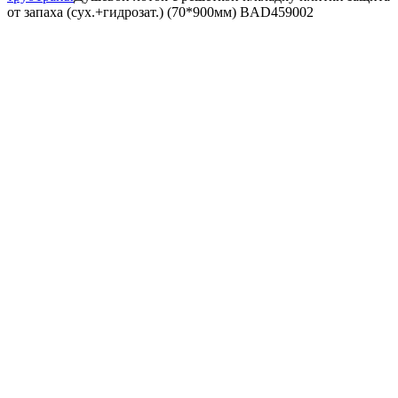
от запаха (сух.+гидрозат.) (70*900мм) BAD459002