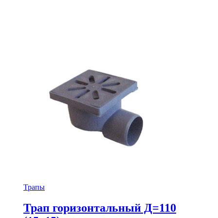
Трапы
Трап горизонтальный Д=110