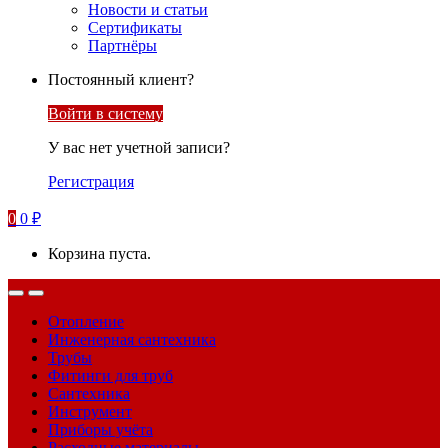
Новости и статьи
Сертификаты
Партнёры
Постоянный клиент?
Войти в систему
У вас нет учетной записи?
Регистрация
0
0
₽
Корзина пуста.
Отопление
Инженерная сантехника
Трубы
Фитинги для труб
Сантехника
Инструмент
Приборы учёта
Расходные материалы