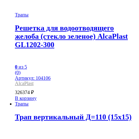
Трапы
Решетка для водоотводящего
желоба (cтекло зеленое) AlcaPlast
GL1202-300
0
из 5
(0)
Артикул: 104106
AlcaPlast
326374
₽
В корзину
Трапы
Трап вертикальный Д=110 (15х15)