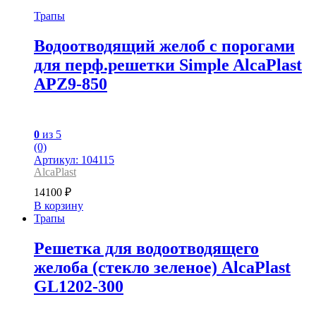
Трапы
Водоотводящий желоб с порогами
для перф.решетки Simple AlcaPlast
APZ9-850
0
из 5
(0)
Артикул: 104115
AlcaPlast
14100
₽
В корзину
Трапы
Решетка для водоотводящего
желоба (cтекло зеленое) AlcaPlast
GL1202-300