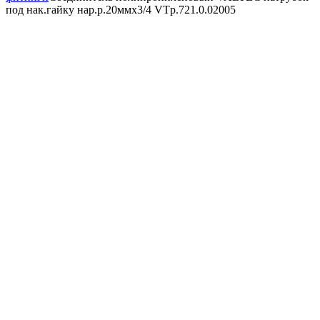
под нак.гайку нар.р.20ммх3/4 VTp.721.0.02005