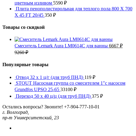
цветным изливом
5590
₽
Плита пенополистирольная для теплого пола 800 X 700
X 45 FT 20/45
350
₽
Товары со скидкой
Смеситель Lemark Aura LM0614C для ванны
6667
₽
9260
₽
Популярные товары
Отвод 32 x 1 ц/г (для труб ПНД)
119
₽
STOUT Насосная группа со смесителем 1"с насосом
Grundfos UPSO 25-65
33100
₽
Переход 50 x 40 ц/ц (для труб ПНД)
375
₽
Остались вопросы? Звоните!
+7-904-777-10-01
г. Волгоград,
пр-т Университетский, 23