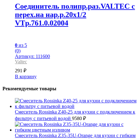
Соединитель полипр.раз.VALTEC с
перех.на нар.р.20х1/2
VTp.761.0.02004
0
из 5
(0)
Артикул: 111600
Valtec
291
₽
В корзину
Рекомендуемые товары
Смеситель Rossinka Z40-25 для кухни с подключением к
фильтру с питьевой водой
9580
₽
Смеситель Rossinka Z35-35U-Orange для кухни с гибким