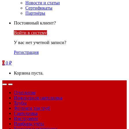
Новости и статьи
Сертификаты
Партнёры
Постоянный клиент?
Войти в систему
У вас нет учетной записи?
Регистрация
0
0
₽
Корзина пуста.
Отопление
Инженерная сантехника
Трубы
Фитинги для труб
Сантехника
Инструмент
Приборы учёта
Расходные материалы