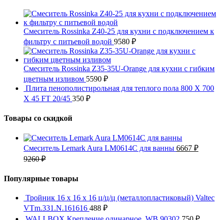
Смеситель Rossinka Z40-25 для кухни с подключением к
фильтру с питьевой водой
9580
₽
Смеситель Rossinka Z35-35U-Orange для кухни с гибким
цветным изливом
5590
₽
Плита пенополистирольная для теплого пола 800 X 700
X 45 FT 20/45
350
₽
Товары со скидкой
Смеситель Lemark Aura LM0614C для ванны
6667
₽
9260
₽
Популярные товары
Тройник 16 x 16 x 16 ц/ц/ц (металлопластиковый) Valtec
VTm.331.N.161616
488
₽
WALLBOX Крепление одинарное, WB 90302
750
₽