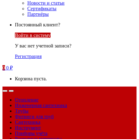
Новости и статьи
Сертификаты
Партнёры
Постоянный клиент?
Войти в систему
У вас нет учетной записи?
Регистрация
0
0
₽
Корзина пуста.
Отопление
Инженерная сантехника
Трубы
Фитинги для труб
Сантехника
Инструмент
Приборы учёта
Расходные материалы