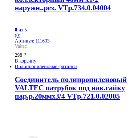
наружн..рез. VTp.734.0.04004
0
из 5
(0)
Артикул: 111693
Valtec
298
₽
В корзину
Полипропиленовые фитинги
Соединитель полипропиленовый
VALTEC патрубок под нак.гайку
нар.р.20ммх3/4 VTp.721.0.02005