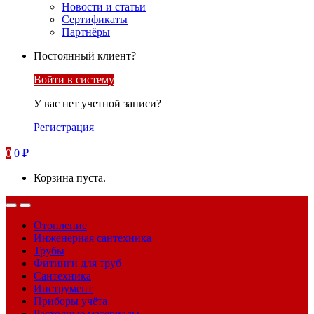
Новости и статьи
Сертификаты
Партнёры
Постоянный клиент?
Войти в систему
У вас нет учетной записи?
Регистрация
0
0
₽
Корзина пуста.
Отопление
Инженерная сантехника
Трубы
Фитинги для труб
Сантехника
Инструмент
Приборы учёта
Расходные материалы