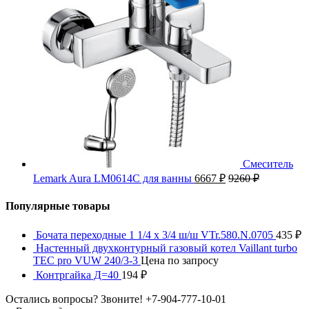
Смеситель
Lemark Aura LM0614C для ванны
6667
₽
9260
₽
Популярные товары
Бочата переходные 1 1/4 x 3/4 ш/ш VTr.580.N.0705
435
₽
Настенный двухконтурный газовый котел Vaillant turbo
TEC pro VUW 240/3-3
Цена по запросу
Контргайка Д=40
194
₽
Остались вопросы? Звоните!
+7-904-777-10-01