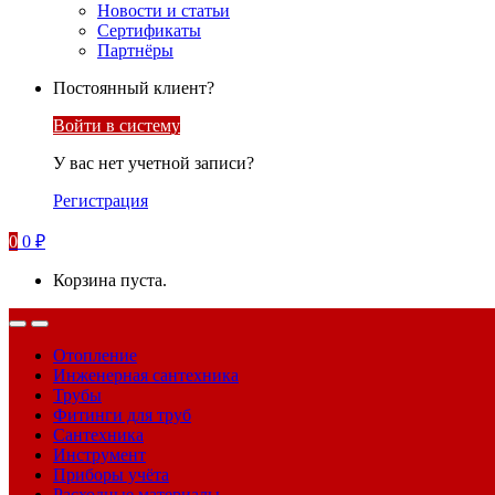
Новости и статьи
Сертификаты
Партнёры
Постоянный клиент?
Войти в систему
У вас нет учетной записи?
Регистрация
0
0
₽
Корзина пуста.
Отопление
Инженерная сантехника
Трубы
Фитинги для труб
Сантехника
Инструмент
Приборы учёта
Расходные материалы