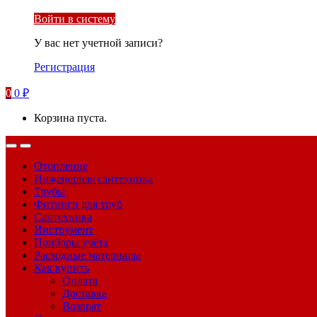
Войти в систему
У вас нет учетной записи?
Регистрация
0
0
₽
Корзина пуста.
Отопление
Инженерная сантехника
Трубы
Фитинги для труб
Сантехника
Инструмент
Приборы учёта
Расходные материалы
Как купить
Оплата
Доставка
Возврат