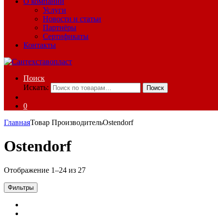
О компании
Услуги
Новости и статьи
Партнёры
Сертификаты
Контакты
Поиск
Искать:
Поиск
0
Главная
Товар Производитель
Ostendorf
Ostendorf
Отображение 1–24 из 27
Фильтры