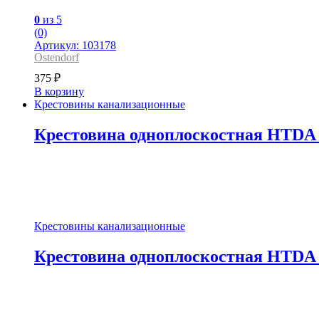
0
из 5
(0)
Артикул: 103178
Ostendorf
375
₽
В корзину
Крестовины канализационные
Крестовина одноплоскостная HTDA O
Крестовины канализационные
Крестовина одноплоскостная HTDA O