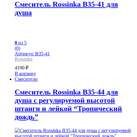
Смеситель Rossinka B35-41 для
душа
0
из 5
(0)
Артикул: B35-41
Rossinka
4190
₽
В корзину
Смесители
Смеситель Rossinka B35-44 для
душа с регулируемой высотой
штанги и лейкой “Тропический
дождь”