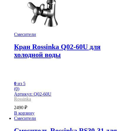
Смесители
Кран Rossinka Q02-60U для
холодной воды
0
из 5
(0)
Артикул: Q02-60U
Rossinka
2490
₽
В корзину
Смесители
Смеситель Rossinka RS30-31 для