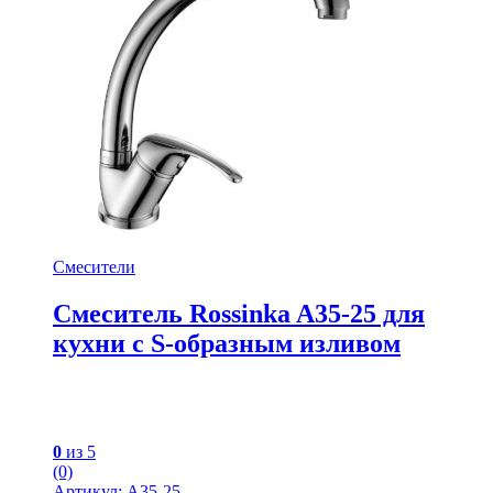
Смесители
Смеситель Rossinka A35-25 для
кухни с S-образным изливом
0
из 5
(0)
Артикул: A35-25