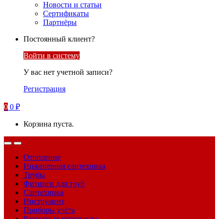
Новости и статьи
Сертификаты
Партнёры
Постоянный клиент?
Войти в систему
У вас нет учетной записи?
Регистрация
0
0
₽
Корзина пуста.
Отопление
Инженерная сантехника
Трубы
Фитинги для труб
Сантехника
Инструмент
Приборы учёта
Расходные материалы