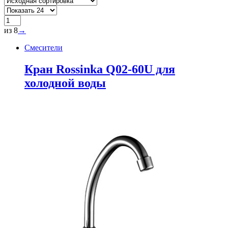
из 8
→
Смесители
Кран Rossinka Q02-60U для
холодной воды