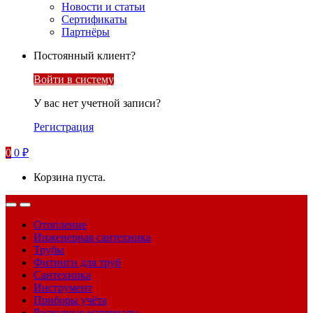
Новости и статьи
Сертификаты
Партнёры
Постоянный клиент?
Войти в систему
У вас нет учетной записи?
Регистрация
0
0
₽
Корзина пуста.
Отопление
Инженерная сантехника
Трубы
Фитинги для труб
Сантехника
Инструмент
Приборы учёта
Расходные материалы