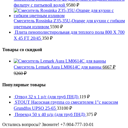
фильтру с питьевой водой
9580
₽
Смеситель Rossinka Z35-35U-Orange для кухни с гибким
цветным изливом
5590
₽
Плита пенополистирольная для теплого пола 800 X 700
X 45 FT 20/45
350
₽
Товары со скидкой
Смеситель Lemark Aura LM0614C для ванны
6667
₽
9260
₽
Популярные товары
Отвод 32 x 1 ц/г (для труб ПНД)
119
₽
STOUT Насосная группа со смесителем 1"с насосом
Grundfos UPSO 25-65
33100
₽
Переход 50 x 40 ц/ц (для труб ПНД)
375
₽
Остались вопросы? Звоните!
+7-904-777-10-01