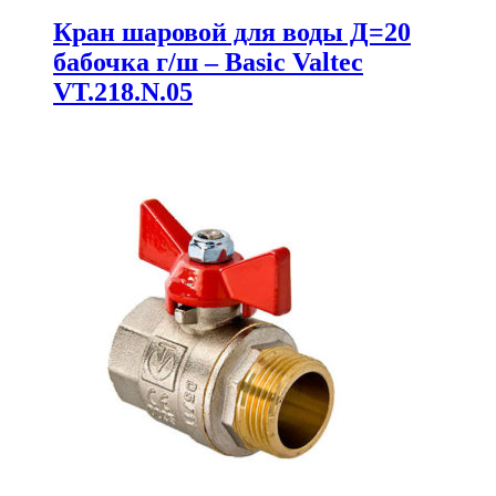
Кран шаровой для воды Д=20
бабочка г/ш – Basic Valtec
VT.218.N.05